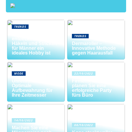
TRENDS
Neue Welten
TRENDS
entdecken: Warum
Häkeln und Stricken
Dermaroller –
für Männer ein
Innovative Methode
ideales Hobby ist
gegen Haarausfall
MODE
22/10/2022
Uhrenrolle: Die
Firmenfeier? So
Optimale
planen Sie eine
Aufbewahrung für
erfolgreiche Party
Ihre Zeitmesser
fürs Büro
14/10/2022
06/10/2022
Machen Sie eine