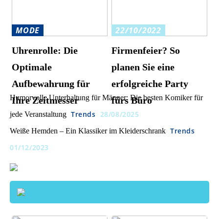
MODE
22/10/2022
Uhrenrolle: Die
Firmenfeier? So
Optimale
planen Sie eine
Aufbewahrung für
erfolgreiche Party
Humorvolle Unterhaltung für Männer: Die besten Komiker für
Ihre Zeitmesser
fürs Büro
Trends
28/08/2025
jede Veranstaltung
Trends
Weiße Hemden – Ein Klassiker im Kleiderschrank
01/12/2023