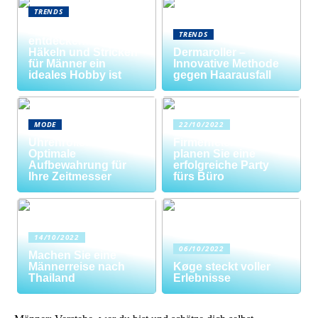
TRENDS
Neue Welten
TRENDS
entdecken: Warum
Häkeln und Stricken
Dermaroller –
für Männer ein
Innovative Methode
ideales Hobby ist
gegen Haarausfall
MODE
22/10/2022
Uhrenrolle: Die
Firmenfeier? So
Optimale
planen Sie eine
Aufbewahrung für
erfolgreiche Party
Ihre Zeitmesser
fürs Büro
14/10/2022
06/10/2022
Machen Sie eine
Männerreise nach
Køge steckt voller
Thailand
Erlebnisse