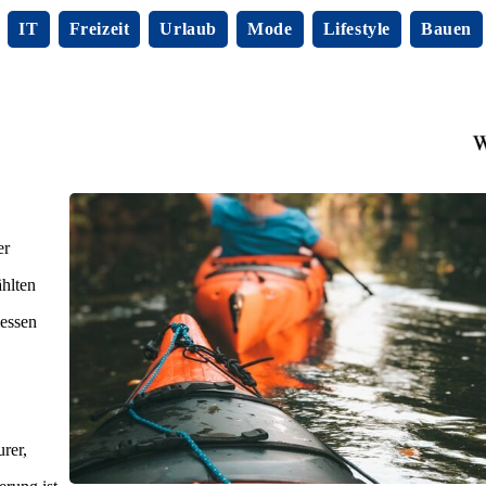
IT
Freizeit
Urlaub
Mode
Lifestyle
Bauen
er
ählten
messen
urer,