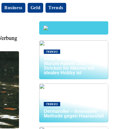
Business
Geld
Trends
TRENDS
Neue Welten entdecken:
Warum Häkeln und
Stricken für Männer ein
ideales Hobby ist
TRENDS
Dermaroller – Innovative
Methode gegen Haarausfall