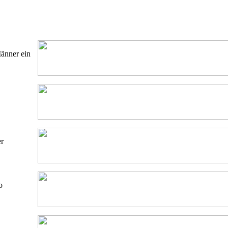
änner ein
er
o