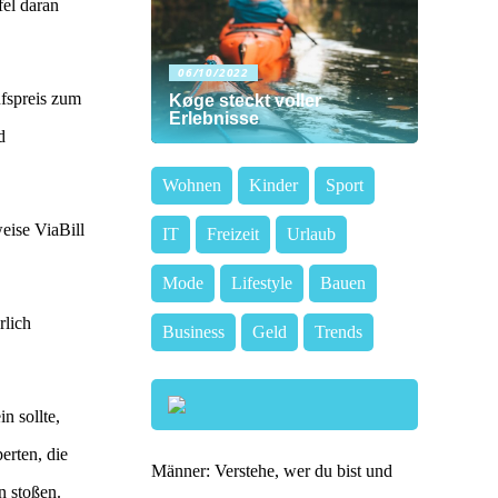
fel daran
06/10/2022
fspreis zum
Køge steckt voller
Erlebnisse
d
Wohnen
Kinder
Sport
eise ViaBill
IT
Freizeit
Urlaub
Mode
Lifestyle
Bauen
rlich
Business
Geld
Trends
n sollte,
erten, die
Männer: Verstehe, wer du bist und
n stoßen.