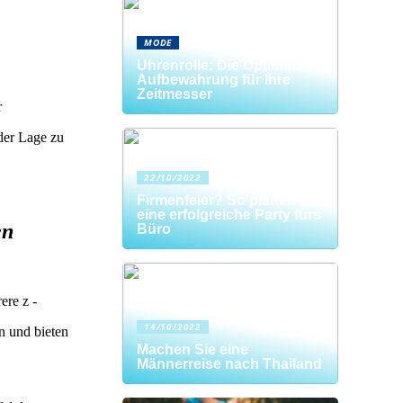
MODE
Uhrenrolle: Die Optimale
Aufbewahrung für Ihre
Zeitmesser
r
 der Lage zu
22/10/2022
Firmenfeier? So planen Sie
eine erfolgreiche Party fürs
en
Büro
ere z -
14/10/2022
n und bieten
Machen Sie eine
Männerreise nach Thailand