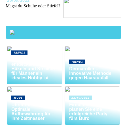
20/09/2022
Magst du Schuhe oder Stiefel?
TRENDS
Neue Welten
TRENDS
entdecken: Warum
Häkeln und Stricken
Dermaroller –
für Männer ein
Innovative Methode
ideales Hobby ist
gegen Haarausfall
MODE
22/10/2022
Uhrenrolle: Die
Firmenfeier? So
Optimale
planen Sie eine
Aufbewahrung für
erfolgreiche Party
Ihre Zeitmesser
fürs Büro