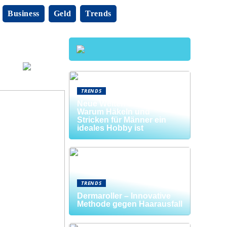
Business
Geld
Trends
TRENDS
Neue Welten entdecken:
Warum Häkeln und
Stricken für Männer ein
ideales Hobby ist
TRENDS
Dermaroller – Innovative
Methode gegen Haarausfall