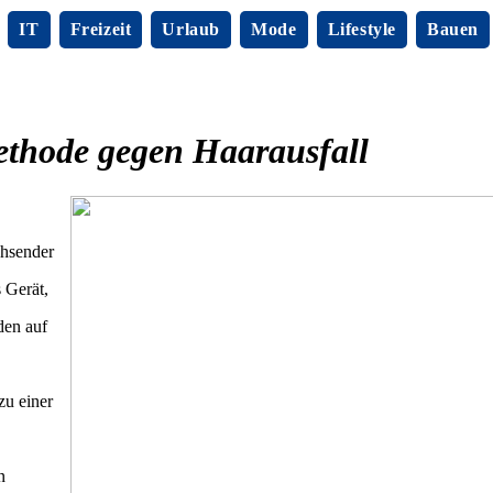
IT
Freizeit
Urlaub
Mode
Lifestyle
Bauen
ethode gegen Haarausfall
chsender
s Gerät,
den auf
zu einer
n