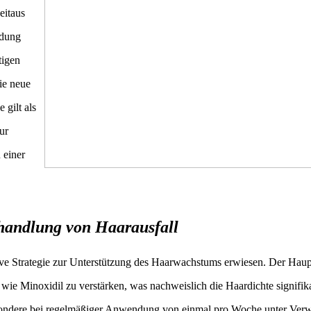
eitaus
ndung
tigen
die neue
gilt als
ur
 einer
handlung von Haarausfall
ve Strategie zur Unterstützung des Haarwachstums erwiesen. Der Haupt
 wie Minoxidil zu verstärken, was nachweislich die Haardichte signifik
esondere bei regelmäßiger Anwendung von einmal pro Woche unter Ve