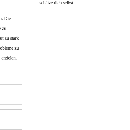
schätze dich selbst
h. Die
e zu
t zu stark
probleme zu
 erzielen.