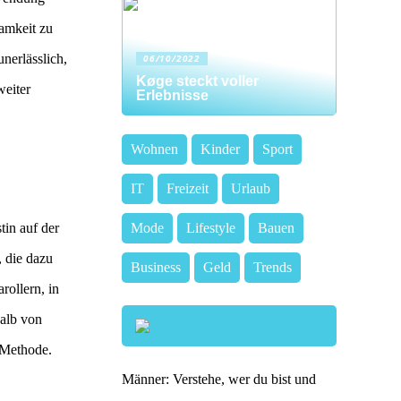
amkeit zu
nerlässlich,
06/10/2022
Køge steckt voller
eiter
Erlebnisse
Wohnen
Kinder
Sport
IT
Freizeit
Urlaub
tin auf der
Mode
Lifestyle
Bauen
, die dazu
Business
Geld
Trends
rollern, in
alb von
 Methode.
Männer: Verstehe, wer du bist und