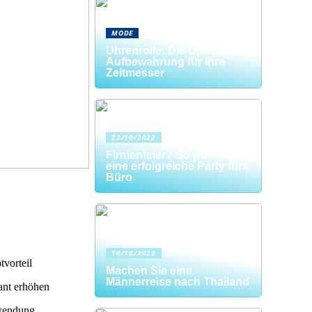
MODE
Uhrenrolle: Die Optimale
Aufbewahrung für Ihre
Zeitmesser
22/10/2022
Firmenfeier? So planen Sie
eine erfolgreiche Party fürs
Büro
14/10/2022
vorteil
Machen Sie eine
Männerreise nach Thailand
ant erhöhen
rwendung