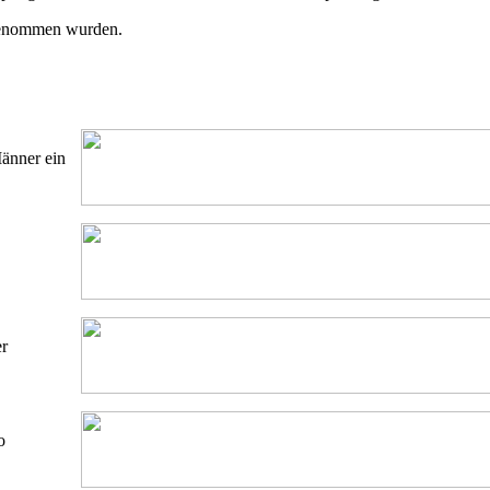
rgenommen wurden.
änner ein
er
o