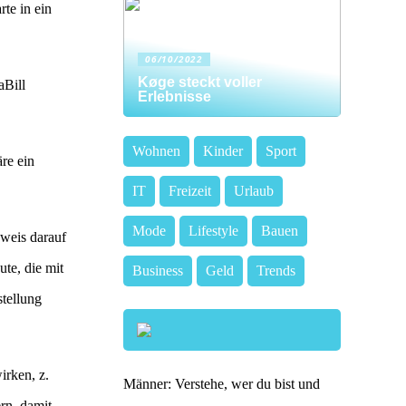
rte in ein
06/10/2022
Køge steckt voller
aBill
Erlebnisse
Wohnen
Kinder
Sport
re ein
IT
Freizeit
Urlaub
Mode
Lifestyle
Bauen
nweis darauf
te, die mit
Business
Geld
Trends
stellung
irken, z.
Männer: Verstehe, wer du bist und
rn, damit