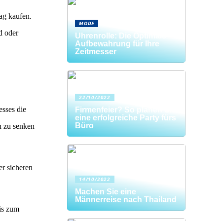
rag kaufen.
MODE
d oder
Uhrenrolle: Die Optimale
Aufbewahrung für Ihre
Zeitmesser
22/10/2022
esses die
Firmenfeier? So planen Sie
eine erfolgreiche Party fürs
Büro
h zu senken
er sicheren
14/10/2022
Machen Sie eine
Männerreise nach Thailand
is zum