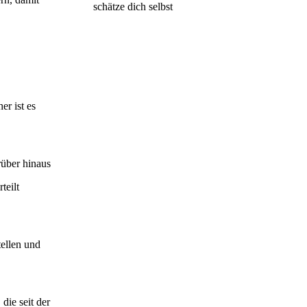
schätze dich selbst
er ist es
rüber hinaus
teilt
tellen und
die seit der