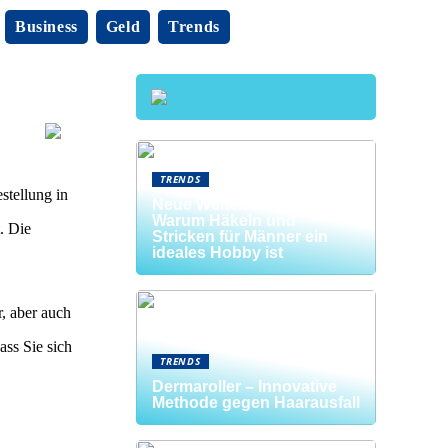
Business
Geld
Trends
TRENDS
stellung in
Neue Welten entdecken:
Warum Häkeln und
. Die
Stricken für Männer ein
ideales Hobby ist
r, aber auch
ass Sie sich
TRENDS
Dermaroller – Innovative
Methode gegen Haarausfall