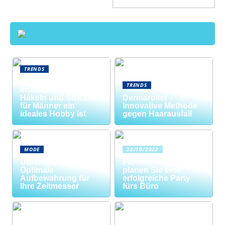
TRENDS
Neue Welten
TRENDS
entdecken: Warum
Häkeln und Stricken
Dermaroller –
für Männer ein
Innovative Methode
ideales Hobby ist
gegen Haarausfall
MODE
22/10/2022
Uhrenrolle: Die
Firmenfeier? So
Optimale
planen Sie eine
Aufbewahrung für
erfolgreiche Party
Ihre Zeitmesser
fürs Büro