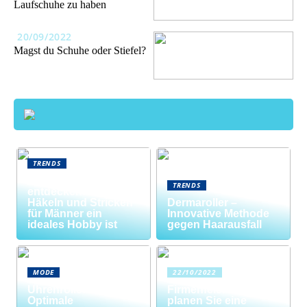
Laufschuhe zu haben
20/09/2022
Magst du Schuhe oder Stiefel?
TRENDS
Neue Welten
TRENDS
entdecken: Warum
Häkeln und Stricken
Dermaroller –
für Männer ein
Innovative Methode
ideales Hobby ist
gegen Haarausfall
MODE
22/10/2022
Uhrenrolle: Die
Firmenfeier? So
Optimale
planen Sie eine