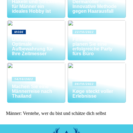
Häkeln und Stricken
Dermaroller –
für Männer ein
Innovative Methode
ideales Hobby ist
gegen Haarausfall
MODE
22/10/2022
Uhrenrolle: Die
Firmenfeier? So
Optimale
planen Sie eine
Aufbewahrung für
erfolgreiche Party
Ihre Zeitmesser
fürs Büro
14/10/2022
06/10/2022
Machen Sie eine
Männerreise nach
Køge steckt voller
Thailand
Erlebnisse
Männer: Verstehe, wer du bist und schätze dich selbst