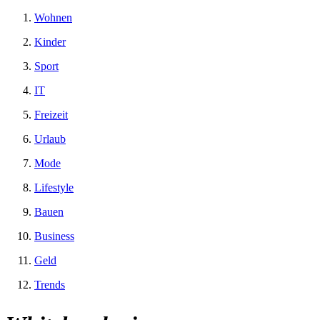
Wohnen
Kinder
Sport
IT
Freizeit
Urlaub
Mode
Lifestyle
Bauen
Business
Geld
Trends