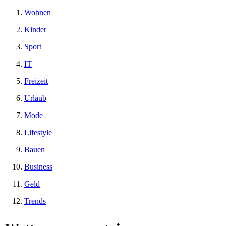
Wohnen
Kinder
Sport
IT
Freizeit
Urlaub
Mode
Lifestyle
Bauen
Business
Geld
Trends