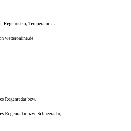
d, Regenrisiko, Temperatur …
on wetteronline.de
les Regenradar bzw.
lles Regenradar bzw. Schneeradar,