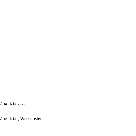
Müglitztal, …
Müglitztal, Weesenstein