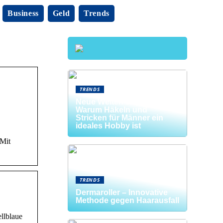
Business
Geld
Trends
TRENDS
Neue Welten entdecken:
Warum Häkeln und
Stricken für Männer ein
ideales Hobby ist
 Mit
TRENDS
Dermaroller – Innovative
Methode gegen Haarausfall
ellblaue