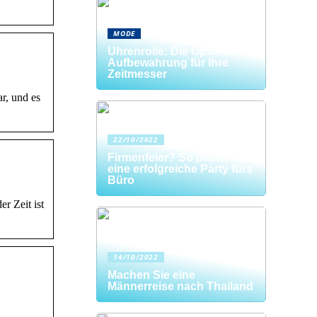
MODE
Uhrenrolle: Die Optimale
Aufbewahrung für Ihre
Zeitmesser
r, und es
22/10/2022
Firmenfeier? So planen Sie
eine erfolgreiche Party fürs
Büro
r Zeit ist
14/10/2022
Machen Sie eine
Männerreise nach Thailand