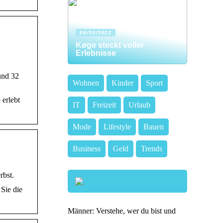
06/10/2022
Køge steckt voller
Erlebnisse
und 32
Wohnen
Kinder
Sport
 erlebt
IT
Freizeit
Urlaub
Mode
Lifestyle
Bauen
Business
Geld
Trends
rbst.
Sie die
Männer: Verstehe, wer du bist und