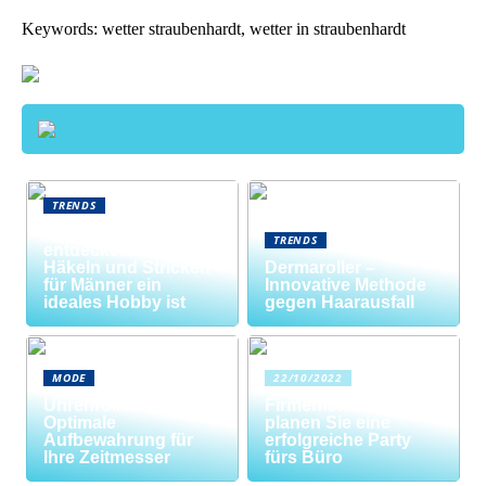
Keywords: wetter straubenhardt, wetter in straubenhardt
TRENDS
Neue Welten
TRENDS
entdecken: Warum
Häkeln und Stricken
Dermaroller –
für Männer ein
Innovative Methode
ideales Hobby ist
gegen Haarausfall
MODE
22/10/2022
Uhrenrolle: Die
Firmenfeier? So
Optimale
planen Sie eine
Aufbewahrung für
erfolgreiche Party
Ihre Zeitmesser
fürs Büro