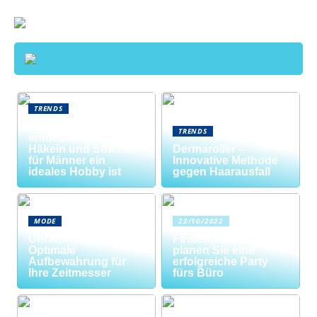
TRENDS
Neue Welten
TRENDS
entdecken: Warum
Häkeln und Stricken
Dermaroller –
für Männer ein
Innovative Methode
ideales Hobby ist
gegen Haarausfall
MODE
22/10/2022
Uhrenrolle: Die
Firmenfeier? So
Optimale
planen Sie eine
Aufbewahrung für
erfolgreiche Party
Ihre Zeitmesser
fürs Büro