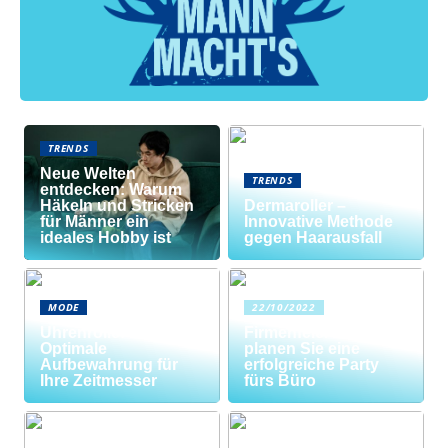
TRENDS
Neue Welten
TRENDS
entdecken: Warum
Häkeln und Stricken
Dermaroller –
für Männer ein
Innovative Methode
ideales Hobby ist
gegen Haarausfall
MODE
22/10/2022
Uhrenrolle: Die
Firmenfeier? So
Optimale
planen Sie eine
Aufbewahrung für
erfolgreiche Party
Ihre Zeitmesser
fürs Büro