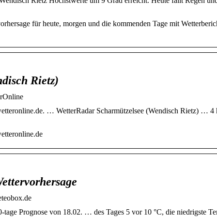
Wendisch Rietz Höchstwerte um 9 Grad erreicht. Heute fällt Regen un
vorhersage für heute, morgen und die kommenden Tage mit Wetterberic
disch Rietz)
erOnline
etteronline.de. … WetterRadar Scharmützelsee (Wendisch Rietz) … 4 h
etteronline.de
Wettervorhersage
eteobox.de
0-tage Prognose von 18.02. … des Tages 5 vor 10 °C, die niedrigste T