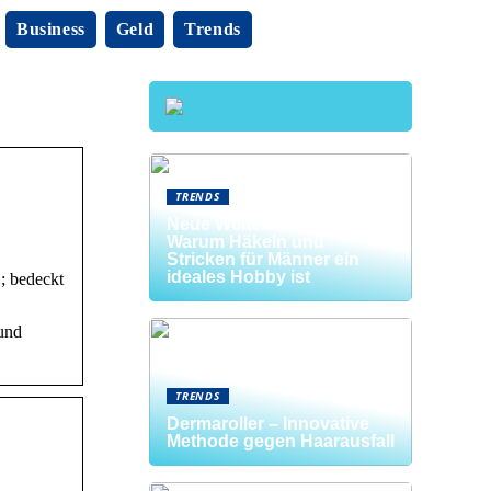
Business
Geld
Trends
TRENDS
Neue Welten entdecken:
Warum Häkeln und
Stricken für Männer ein
ideales Hobby ist
 ; bedeckt
 und
TRENDS
Dermaroller – Innovative
Methode gegen Haarausfall