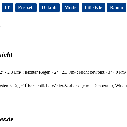
IT
Freizeit
Urlaub
Mode
Lifestyle
Bauen
e
sicht
· 2,3 l/m² ; leichter Regen · 2° · 2,3 l/m² ; leicht bewölkt · 3° · 0 l/m²
hsten 3 Tage? Übersichtliche Wetter-Vorhersage mit Temperatur, Wind
er.de