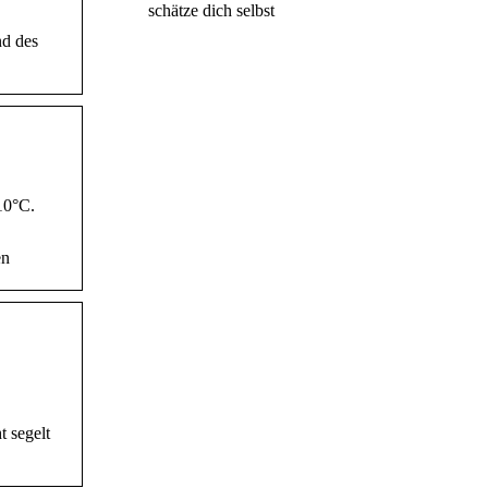
schätze dich selbst
nd des
10°C.
en
t segelt