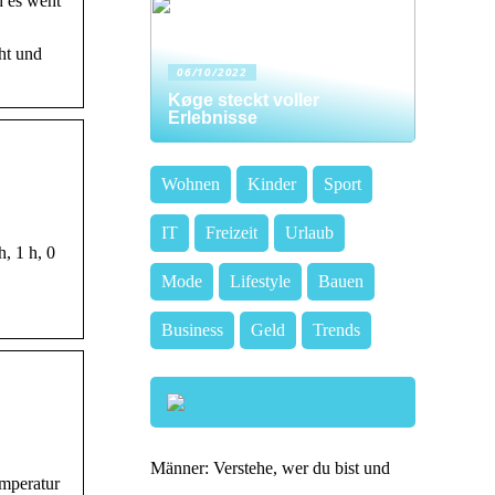
d es weht
ht und
06/10/2022
Køge steckt voller
Erlebnisse
Wohnen
Kinder
Sport
IT
Freizeit
Urlaub
, 1 h, 0
Mode
Lifestyle
Bauen
Business
Geld
Trends
Männer: Verstehe, wer du bist und
emperatur