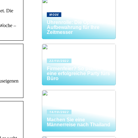
et. Die
MODE
Uhrenrolle: Die Optimale
 Woche –
Aufbewahrung für Ihre
Zeitmesser
22/10/2022
Firmenfeier? So planen Sie
eine erfolgreiche Party fürs
Büro
useigenen
14/10/2022
Machen Sie eine
Männerreise nach Thailand