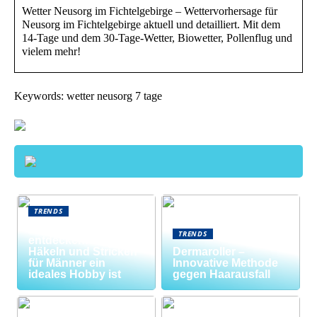
Wetter Neusorg im Fichtelgebirge – Wettervorhersage für
Neusorg im Fichtelgebirge aktuell und detailliert. Mit dem
14-Tage und dem 30-Tage-Wetter, Biowetter, Pollenflug und
vielem mehr!
Keywords: wetter neusorg 7 tage
TRENDS
Neue Welten
TRENDS
entdecken: Warum
Häkeln und Stricken
Dermaroller –
für Männer ein
Innovative Methode
ideales Hobby ist
gegen Haarausfall