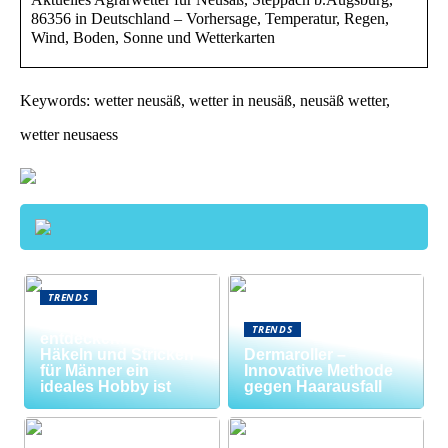
86356 in Deutschland – Vorhersage, Temperatur, Regen,
Wind, Boden, Sonne und Wetterkarten
Keywords: wetter neusäß, wetter in neusäß, neusäß wetter,
wetter neusaess
TRENDS
Neue Welten
TRENDS
entdecken: Warum
Häkeln und Stricken
Dermaroller –
für Männer ein
Innovative Methode
ideales Hobby ist
gegen Haarausfall