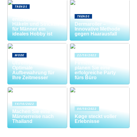
TRENDS
Neue Welten
TRENDS
entdecken: Warum
Häkeln und Stricken
Dermaroller –
für Männer ein
Innovative Methode
ideales Hobby ist
gegen Haarausfall
MODE
22/10/2022
Uhrenrolle: Die
Firmenfeier? So
Optimale
planen Sie eine
Aufbewahrung für
erfolgreiche Party
Ihre Zeitmesser
fürs Büro
14/10/2022
06/10/2022
Machen Sie eine
Männerreise nach
Køge steckt voller
Thailand
Erlebnisse