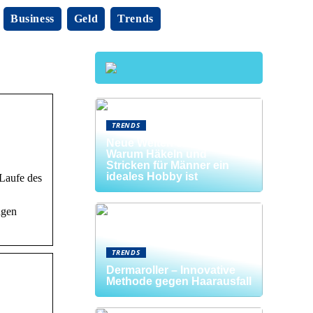
Business
Geld
Trends
TRENDS
Neue Welten entdecken:
Warum Häkeln und
Stricken für Männer ein
ideales Hobby ist
Laufe des
ngen
TRENDS
Dermaroller – Innovative
Methode gegen Haarausfall