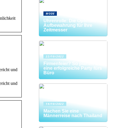
MODE
lichkeit
Uhrenrolle: Die Optimale
Aufbewahrung für Ihre
Zeitmesser
22/10/2022
Firmenfeier? So planen Sie
eine erfolgreiche Party fürs
richt und
Büro
richt und
14/10/2022
Machen Sie eine
Männerreise nach Thailand