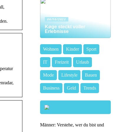
ll,
06/10/2022
den.
Køge steckt voller
Erlebnisse
Wohnen
Kinder
Sport
IT
Freizeit
Urlaub
peratur
Mode
Lifestyle
Bauen
nradar,
Business
Geld
Trends
Männer: Verstehe, wer du bist und