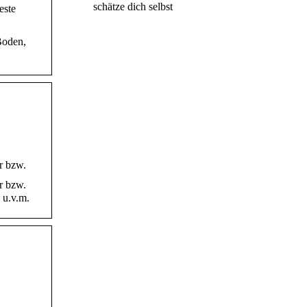
schätze dich selbst
este
Boden,
r bzw.
r bzw.
 u.v.m.