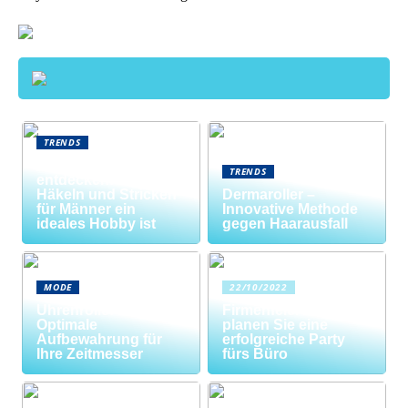
TRENDS
Neue Welten
TRENDS
entdecken: Warum
Häkeln und Stricken
Dermaroller –
für Männer ein
Innovative Methode
ideales Hobby ist
gegen Haarausfall
MODE
22/10/2022
Uhrenrolle: Die
Firmenfeier? So
Optimale
planen Sie eine
Aufbewahrung für
erfolgreiche Party
Ihre Zeitmesser
fürs Büro