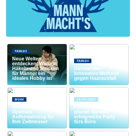
TRENDS
Neue Welten
TRENDS
entdecken: Warum
Häkeln und Stricken
Dermaroller –
für Männer ein
Innovative Methode
ideales Hobby ist
gegen Haarausfall
MODE
22/10/2022
Uhrenrolle: Die
Firmenfeier? So
Optimale
planen Sie eine
Aufbewahrung für
erfolgreiche Party
Ihre Zeitmesser
fürs Büro