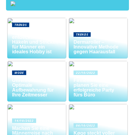
TRENDS
Neue Welten
TRENDS
entdecken: Warum
Häkeln und Stricken
Dermaroller –
für Männer ein
Innovative Methode
ideales Hobby ist
gegen Haarausfall
MODE
22/10/2022
Uhrenrolle: Die
Firmenfeier? So
Optimale
planen Sie eine
Aufbewahrung für
erfolgreiche Party
Ihre Zeitmesser
fürs Büro
14/10/2022
06/10/2022
Machen Sie eine
Männerreise nach
Køge steckt voller