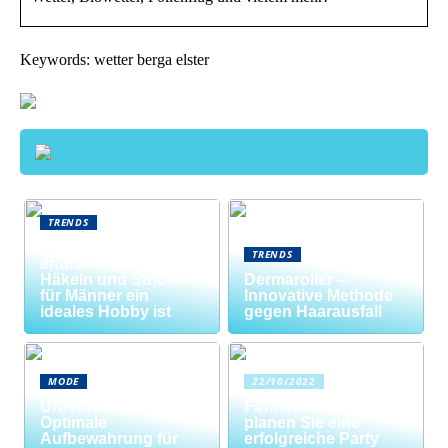
Keywords: wetter berga elster
TRENDS
Neue Welten
TRENDS
entdecken: Warum
Häkeln und Stricken
Dermaroller –
für Männer ein
Innovative Methode
ideales Hobby ist
gegen Haarausfall
MODE
22/10/2022
Uhrenrolle: Die
Firmenfeier? So
Optimale
planen Sie eine
Aufbewahrung für
erfolgreiche Party