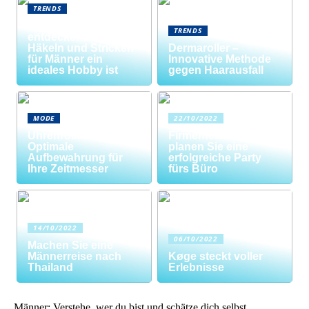
TRENDS
Neue Welten
TRENDS
entdecken: Warum
Häkeln und Stricken
Dermaroller –
für Männer ein
Innovative Methode
ideales Hobby ist
gegen Haarausfall
MODE
22/10/2022
Uhrenrolle: Die
Firmenfeier? So
Optimale
planen Sie eine
Aufbewahrung für
erfolgreiche Party
Ihre Zeitmesser
fürs Büro
14/10/2022
06/10/2022
Machen Sie eine
Männerreise nach
Køge steckt voller
Thailand
Erlebnisse
Männer: Verstehe, wer du bist und schätze dich selbst