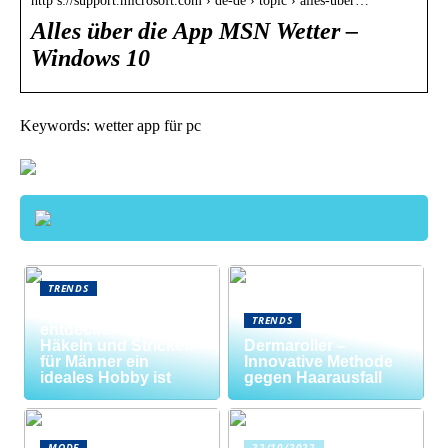
http s://support.microsoft.com › de-de › topic › alles-über…
Alles über die App MSN Wetter –
Windows 10
Keywords: wetter app für pc
TRENDS
Neue Welten
TRENDS
entdecken: Warum
Häkeln und Stricken
Dermaroller –
für Männer ein
Innovative Methode
ideales Hobby ist
gegen Haarausfall
MODE
22/10/2022