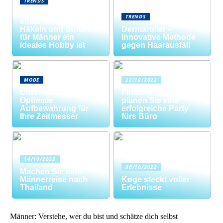
TRENDS
Neue Welten
TRENDS
entdecken: Warum
Häkeln und Stricken
Dermaroller –
für Männer ein
Innovative Methode
ideales Hobby ist
gegen Haarausfall
MODE
22/10/2022
Uhrenrolle: Die
Firmenfeier? So
Optimale
planen Sie eine
Aufbewahrung für
erfolgreiche Party
Ihre Zeitmesser
fürs Büro
14/10/2022
06/10/2022
Machen Sie eine
Männerreise nach
Køge steckt voller
Thailand
Erlebnisse
Männer: Verstehe, wer du bist und schätze dich selbst