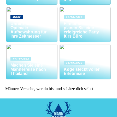
MODE
22/10/2022
Uhrenrolle: Die
Firmenfeier? So
Optimale
planen Sie eine
Aufbewahrung für
erfolgreiche Party
Ihre Zeitmesser
fürs Büro
14/10/2022
06/10/2022
Machen Sie eine
Männerreise nach
Køge steckt voller
Thailand
Erlebnisse
Männer: Verstehe, wer du bist und schätze dich selbst