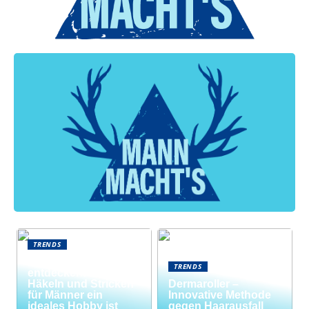
TRENDS
Neue Welten
TRENDS
entdecken: Warum
Häkeln und Stricken
Dermaroller –
für Männer ein
Innovative Methode
ideales Hobby ist
gegen Haarausfall