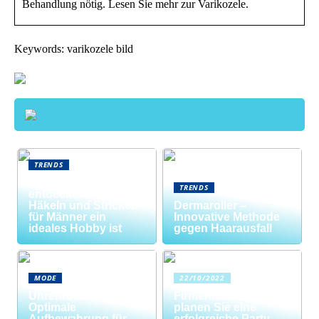
Behandlung nötig. Lesen Sie mehr zur Varikozele.
Keywords: varikozele bild
TRENDS
Neue Welten
TRENDS
entdecken: Warum
Häkeln und Stricken
Dermaroller –
für Männer ein
Innovative Methode
ideales Hobby ist
gegen Haarausfall
MODE
22/10/2022
Uhrenrolle: Die
Firmenfeier? So
Optimale
planen Sie eine
Aufbewahrung für
erfolgreiche Party