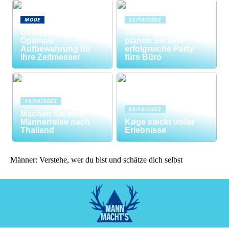
MODE
22/10/2022
Uhrenrolle: Die
Firmenfeier? So
Optimale
planen Sie eine
Aufbewahrung für
erfolgreiche Party
Ihre Zeitmesser
fürs Büro
14/10/2022
06/10/2022
Machen Sie eine
Männerreise nach
Køge steckt voller
Thailand
Erlebnisse
Männer: Verstehe, wer du bist und schätze dich selbst