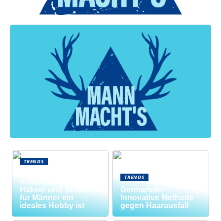
TRENDS
Neue Welten
TRENDS
entdecken: Warum
Häkeln und Stricken
Dermaroller –
für Männer ein
Innovative Methode
ideales Hobby ist
gegen Haarausfall