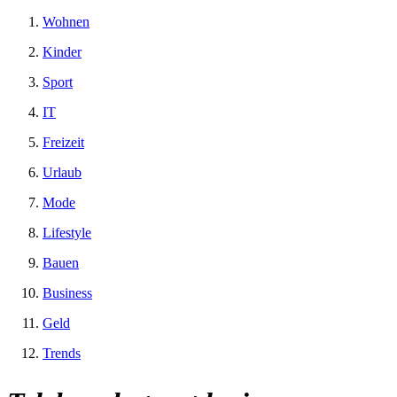
Wohnen
Kinder
Sport
IT
Freizeit
Urlaub
Mode
Lifestyle
Bauen
Business
Geld
Trends