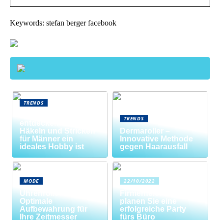
Keywords: stefan berger facebook
TRENDS
Neue Welten
TRENDS
entdecken: Warum
Häkeln und Stricken
Dermaroller –
für Männer ein
Innovative Methode
ideales Hobby ist
gegen Haarausfall
MODE
22/10/2022
Uhrenrolle: Die
Firmenfeier? So
Optimale
planen Sie eine
Aufbewahrung für
erfolgreiche Party
Ihre Zeitmesser
fürs Büro