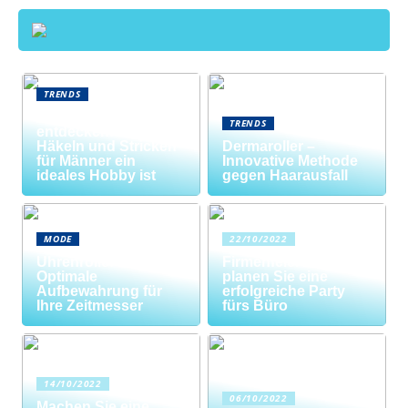
TRENDS
Neue Welten
TRENDS
entdecken: Warum
Häkeln und Stricken
Dermaroller –
für Männer ein
Innovative Methode
ideales Hobby ist
gegen Haarausfall
MODE
22/10/2022
Uhrenrolle: Die
Firmenfeier? So
Optimale
planen Sie eine
Aufbewahrung für
erfolgreiche Party
Ihre Zeitmesser
fürs Büro
14/10/2022
06/10/2022
Machen Sie eine