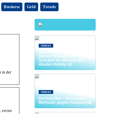
Business
Geld
Trends
TRENDS
Neue Welten entdecken:
Warum Häkeln und
Stricken für Männer ein
ideales Hobby ist
 in der
TRENDS
Dermaroller – Innovative
Methode gegen Haarausfall
, vector