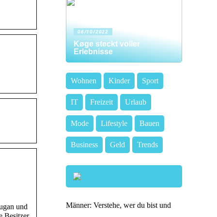
06/10/2022
Køge steckt voller
Erlebnisse
Wohnen
Kinder
Sport
IT
Freizeit
Urlaub
Mode
Lifestyle
Bauen
Business
Geld
Trends
Männer: Verstehe, wer du bist und
kugan und
 Besitzer