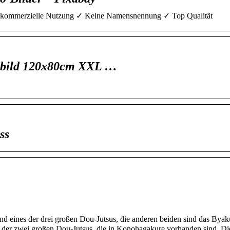
eie kommerzielle Nutzung ✓ Keine Namensnennung ✓ Top Qualität
dbild 120x80cm XXL …
ss
nd eines der drei großen Dou-Jutsus, die anderen beiden sind das Bya
der zwei großen Dou-Jutsus, die in Konohagakure vorhanden sind. Die