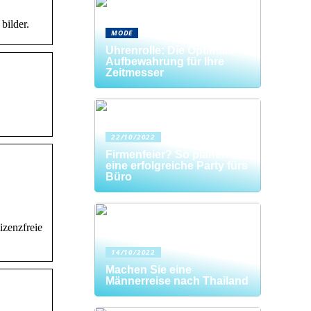
bilder.
MODE
Uhrenrolle: Die Optimale
Aufbewahrung für Ihre
Zeitmesser
22/10/2022
Firmenfeier? So planen Sie
eine erfolgreiche Party fürs
Büro
izenzfreie
14/10/2022
Machen Sie eine
Männerreise nach Thailand