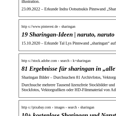
illustration.
23.09.2022 – Erkunde Indra Ootsutsukis Pinnwand „Sharing
http s://www.pinterest.de › sharingan
19 Sharingan-Ideen | naruto, naruto
15.10.2020 – Erkunde Tal Lys Pinnwand „sharingan“ auf Pi
http s://stock.adobe.com › search › k=sharingan
81 Ergebnisse für sharingan in „all
Sharingan Bilder – Durchsuchen 81 Archivfotos, Vektorg
Durchsuche mehrere Tausend lizenzfreie Stockbilder und -
Stockfotos, Vektorgrafiken oder HD-Filmmaterial von Ad
http s://pixabay.com › images › search › sharingan
10+ kostenlose Sharingan und Narut