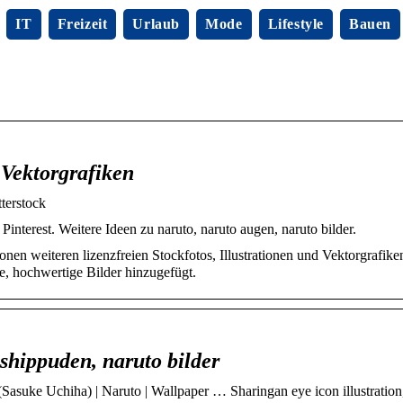
IT
Freizeit
Urlaub
Mode
Lifestyle
Bauen
 Vektorgrafiken
terstock
nterest. Weitere Ideen zu naruto, naruto augen, naruto bilder.
en weiteren lizenzfreien Stockfotos, Illustrationen und Vektorgrafiken
, hochwertige Bilder hinzugefügt.
 shippuden, naruto bilder
asuke Uchiha) | Naruto | Wallpaper … Sharingan eye icon illustration