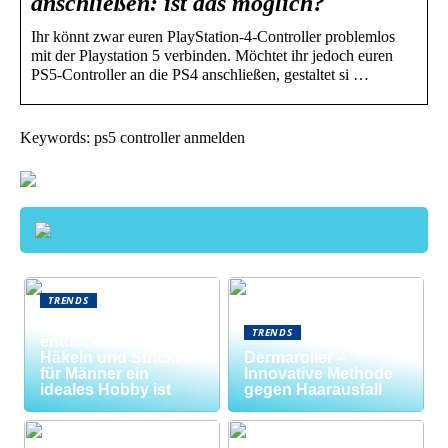
anschließen: ist das möglich?
Ihr könnt zwar euren PlayStation-4-Controller problemlos
mit der Playstation 5 verbinden. Möchtet ihr jedoch euren
PS5-Controller an die PS4 anschließen, gestaltet si …
Keywords: ps5 controller anmelden
TRENDS
Neue Welten
TRENDS
entdecken: Warum
Häkeln und Stricken
Dermaroller –
für Männer ein
Innovative Methode
ideales Hobby ist
gegen Haarausfall