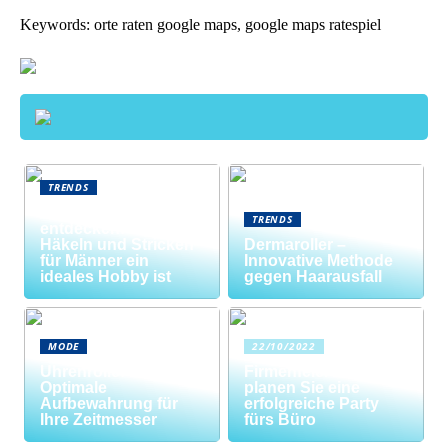
Keywords: orte raten google maps, google maps ratespiel
TRENDS
Neue Welten
TRENDS
entdecken: Warum
Häkeln und Stricken
Dermaroller –
für Männer ein
Innovative Methode
ideales Hobby ist
gegen Haarausfall
MODE
22/10/2022
Uhrenrolle: Die
Firmenfeier? So
Optimale
planen Sie eine
Aufbewahrung für
erfolgreiche Party
Ihre Zeitmesser
fürs Büro