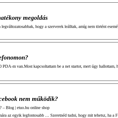
hatékony megoldás
egváltozatosabbak, hogy a szerverek leálltak, amíg nem történt esemé
lefonomon?
PDA-m van.Most kapcsoltattam be a net startot, mert úgy hallottam, 
Facebook nem működik?
 – Blog | etuo.hu online shop
ra az egyik legfontosabb … Szeretnéd tudni, hogy mit tehetsz, ha a 