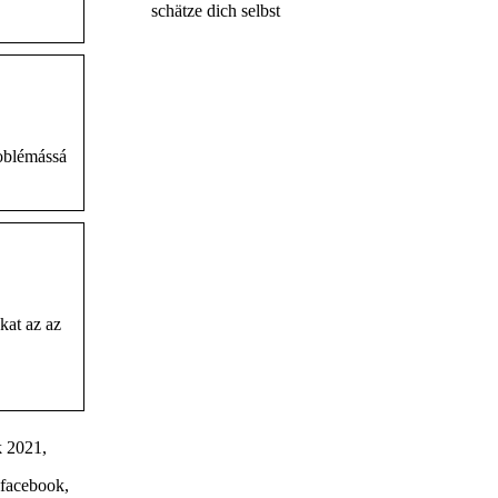
schätze dich selbst
roblémássá
kat az az
k 2021,
 facebook,