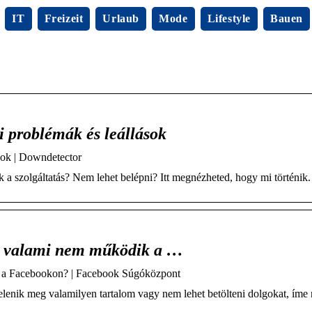
IT
Freizeit
Urlaub
Mode
Lifestyle
Bauen
 problémák és leállások
sok | Downdetector
 a szolgáltatás? Nem lehet belépni? Itt megnézheted, hogy mi történik.
ha valami nem működik a …
k a Facebookon? | Facebook Súgóközpont
lenik meg valamilyen tartalom vagy nem lehet betölteni dolgokat, íme