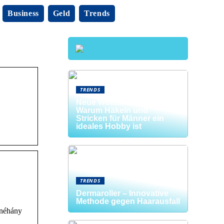
Business
Geld
Trends
TRENDS
Neue Welten entdecken:
Warum Häkeln und
Stricken für Männer ein
ideales Hobby ist
TRENDS
Dermaroller – Innovative
Methode gegen Haarausfall
 néhány