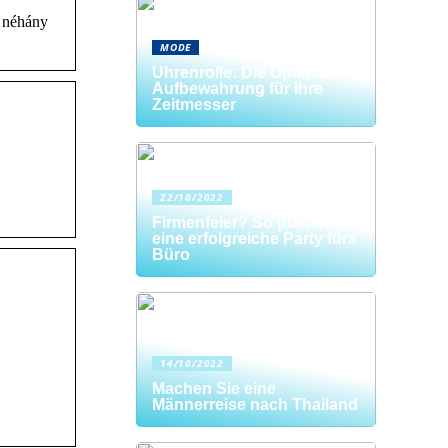
e néhány
MODE
Uhrenrolle: Die Optimale
Aufbewahrung für Ihre
Zeitmesser
22/10/2022
Firmenfeier? So planen Sie
eine erfolgreiche Party fürs
Büro
14/10/2022
Machen Sie eine
Männerreise nach Thailand