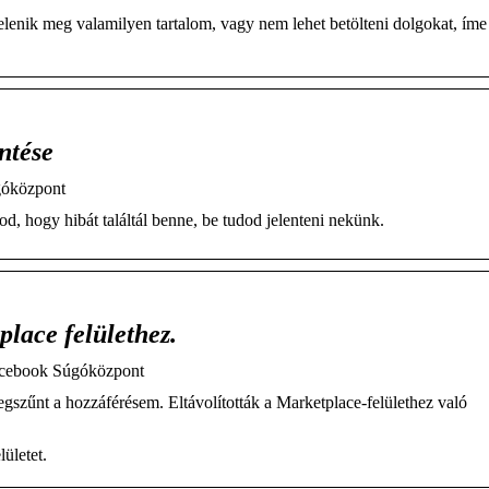
enik meg valamilyen tartalom, vagy nem lehet betölteni dolgokat, ím
ntése
góközpont
 hogy hibát találtál benne, be tudod jelenteni nekünk.
lace felülethez.
Facebook Súgóközpont
szűnt a hozzáférésem. Eltávolították a Marketplace-felülethez való
ületet.