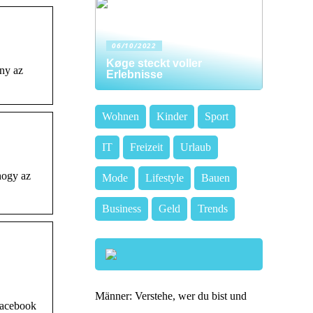
06/10/2022
Køge steckt voller
ny az
Erlebnisse
Wohnen
Kinder
Sport
IT
Freizeit
Urlaub
hogy az
Mode
Lifestyle
Bauen
Business
Geld
Trends
Männer: Verstehe, wer du bist und
Facebook