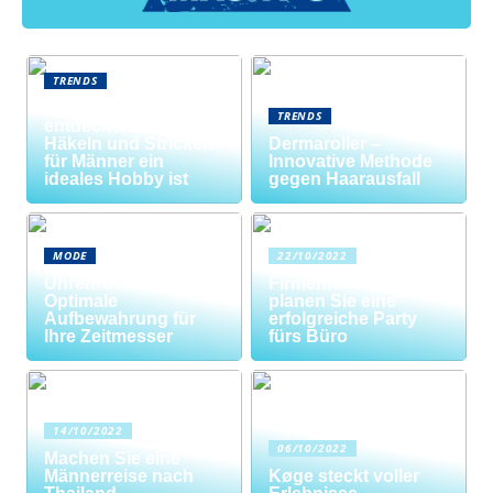
TRENDS
Neue Welten
TRENDS
entdecken: Warum
Häkeln und Stricken
Dermaroller –
für Männer ein
Innovative Methode
ideales Hobby ist
gegen Haarausfall
MODE
22/10/2022
Uhrenrolle: Die
Firmenfeier? So
Optimale
planen Sie eine
Aufbewahrung für
erfolgreiche Party
Ihre Zeitmesser
fürs Büro
14/10/2022
06/10/2022
Machen Sie eine
Männerreise nach
Køge steckt voller