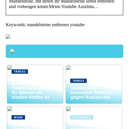
Mandelsteine, mit denen Ihr Mandelsteine selbst entfernen
und vorbeugen könnt.Meine Youtube Ausrüstu…
Keywords: mandelsteine entfernen youtube
TRENDS
Neue Welten
TRENDS
entdecken: Warum
Häkeln und Stricken
Dermaroller –
für Männer ein
Innovative Methode
ideales Hobby ist
gegen Haarausfall
MODE
22/10/2022
Uhrenrolle: Die
Firmenfeier? So