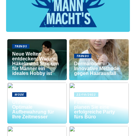
TRENDS
Neue Welten
TRENDS
entdecken: Warum
Häkeln und Stricken
Dermaroller –
für Männer ein
Innovative Methode
ideales Hobby ist
gegen Haarausfall
MODE
22/10/2022
Uhrenrolle: Die
Firmenfeier? So
Optimale
planen Sie eine
Aufbewahrung für
erfolgreiche Party
Ihre Zeitmesser
fürs Büro