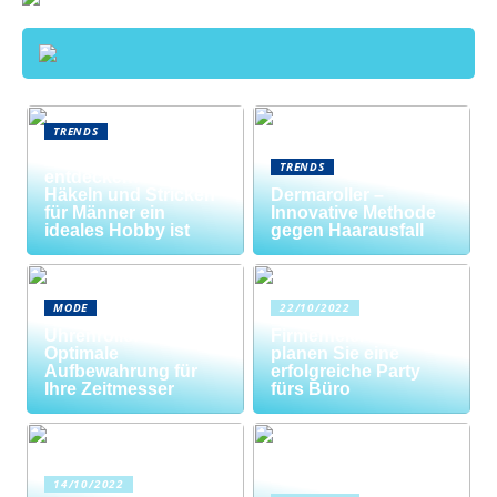
TRENDS
Neue Welten
TRENDS
entdecken: Warum
Häkeln und Stricken
Dermaroller –
für Männer ein
Innovative Methode
ideales Hobby ist
gegen Haarausfall
MODE
22/10/2022
Uhrenrolle: Die
Firmenfeier? So
Optimale
planen Sie eine
Aufbewahrung für
erfolgreiche Party
Ihre Zeitmesser
fürs Büro
14/10/2022