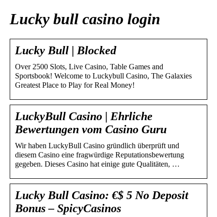
Lucky bull casino login
Lucky Bull | Blocked
Over 2500 Slots, Live Casino, Table Games and
Sportsbook! Welcome to Luckybull Casino, The Galaxies
Greatest Place to Play for Real Money!
LuckyBull Casino | Ehrliche
Bewertungen vom Casino Guru
Wir haben LuckyBull Casino gründlich überprüft und
diesem Casino eine fragwürdige Reputationsbewertung
gegeben. Dieses Casino hat einige gute Qualitäten, …
Lucky Bull Casino: €$ 5 No Deposit
Bonus – SpicyCasinos