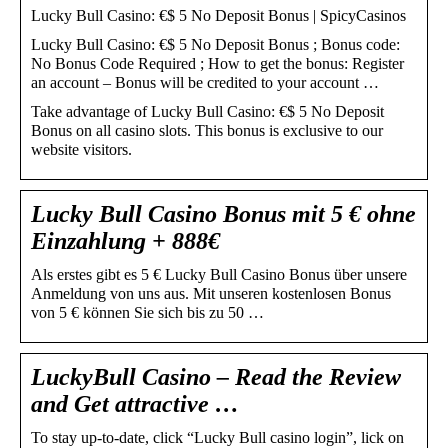
Lucky Bull Casino: €$ 5 No Deposit Bonus | SpicyCasinos
Lucky Bull Casino: €$ 5 No Deposit Bonus ; Bonus code:
No Bonus Code Required ; How to get the bonus: Register
an account – Bonus will be credited to your account …
Take advantage of Lucky Bull Casino: €$ 5 No Deposit
Bonus on all casino slots. This bonus is exclusive to our
website visitors.
Lucky Bull Casino Bonus mit 5 € ohne
Einzahlung + 888€
Als erstes gibt es 5 € Lucky Bull Casino Bonus über unsere
Anmeldung von uns aus. Mit unseren kostenlosen Bonus
von 5 € können Sie sich bis zu 50 …
LuckyBull Casino – Read the Review
and Get attractive …
To stay up-to-date, click “Lucky Bull casino login”, lick on