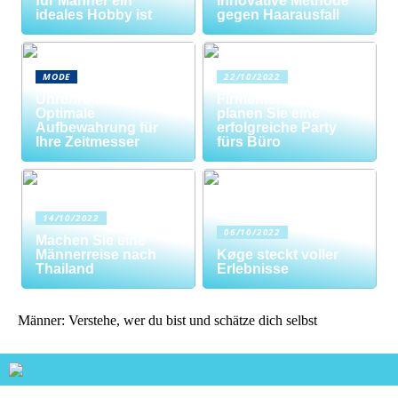
für Männer ein
Innovative Methode
ideales Hobby ist
gegen Haarausfall
MODE
22/10/2022
Uhrenrolle: Die
Firmenfeier? So
Optimale
planen Sie eine
Aufbewahrung für
erfolgreiche Party
Ihre Zeitmesser
fürs Büro
14/10/2022
06/10/2022
Machen Sie eine
Männerreise nach
Køge steckt voller
Thailand
Erlebnisse
Männer: Verstehe, wer du bist und schätze dich selbst