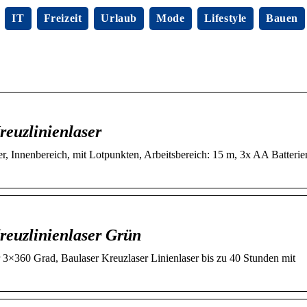
IT
Freizeit
Urlaub
Mode
Lifestyle
Bauen
euzlinienlaser
r, Innenbereich, mit Lotpunkten, Arbeitsbereich: 15 m, 3x AA Batterie
reuzlinienlaser Grün
3×360 Grad, Baulaser Kreuzlaser Linienlaser bis zu 40 Stunden mit