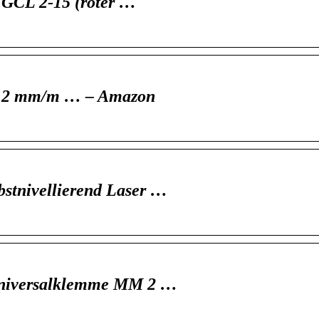
r GCL 2-15 (roter …
 0,2 mm/m … – Amazon
stnivellierend Laser …
 Universalklemme MM 2 …