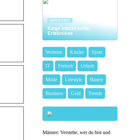
06/10/2022
Køge steckt voller
Erlebnisse
Wohnen
Kinder
Sport
IT
Freizeit
Urlaub
Mode
Lifestyle
Bauen
Business
Geld
Trends
Männer: Verstehe, wer du bist und