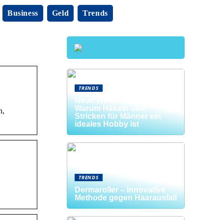
Business
Geld
Trends
TRENDS
Neue Welten entdecken:
Warum Häkeln und
n,
Stricken für Männer ein
ideales Hobby ist
TRENDS
Dermaroller – Innovative
Methode gegen Haarausfall