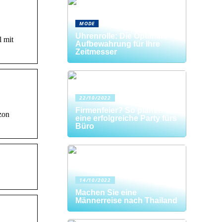
MODE
Uhrenrolle: Die Optimale
l mit
Aufbewahrung für Ihre
Zeitmesser
22/10/2022
Firmenfeier? So planen Sie
zon
eine erfolgreiche Party fürs
Büro
14/10/2022
Machen Sie eine
Männerreise nach Thailand