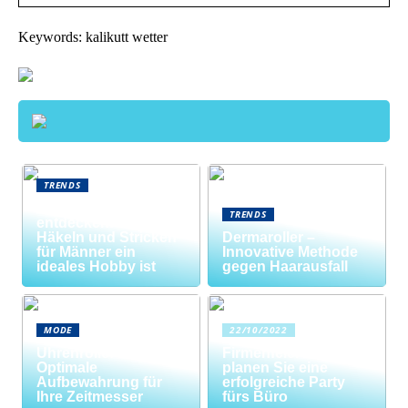
Keywords: kalikutt wetter
TRENDS
Neue Welten
TRENDS
entdecken: Warum
Häkeln und Stricken
Dermaroller –
für Männer ein
Innovative Methode
ideales Hobby ist
gegen Haarausfall
MODE
22/10/2022
Uhrenrolle: Die
Firmenfeier? So
Optimale
planen Sie eine
Aufbewahrung für
erfolgreiche Party
Ihre Zeitmesser
fürs Büro