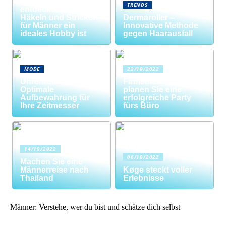
Neue Welten
TRENDS
entdecken: Warum
Häkeln und Stricken
Dermaroller –
für Männer ein
Innovative Methode
ideales Hobby ist
gegen Haarausfall
MODE
22/10/2022
Uhrenrolle: Die
Firmenfeier? So
Optimale
planen Sie eine
Aufbewahrung für
erfolgreiche Party
Ihre Zeitmesser
fürs Büro
14/10/2022
06/10/2022
Machen Sie eine
Männerreise nach
Køge steckt voller
Thailand
Erlebnisse
Männer: Verstehe, wer du bist und schätze dich selbst