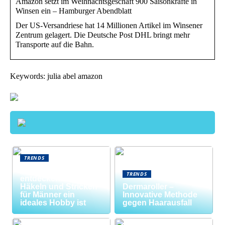
Amazon setzt im Weihnachtsgeschäft 900 Saisonkräfte in
Winsen ein – Hamburger Abendblatt
Der US-Versandriese hat 14 Millionen Artikel im Winsener
Zentrum gelagert. Die Deutsche Post DHL bringt mehr
Transporte auf die Bahn.
Keywords: julia abel amazon
TRENDS
Neue Welten
TRENDS
entdecken: Warum
Häkeln und Stricken
Dermaroller –
für Männer ein
Innovative Methode
ideales Hobby ist
gegen Haarausfall