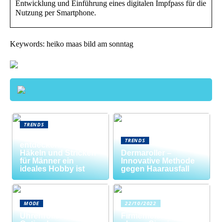
Entwicklung und Einführung eines digitalen Impfpass für die
Nutzung per Smartphone.
Keywords: heiko maas bild am sonntag
TRENDS
Neue Welten
TRENDS
entdecken: Warum
Häkeln und Stricken
Dermaroller –
für Männer ein
Innovative Methode
ideales Hobby ist
gegen Haarausfall
MODE
22/10/2022
Uhrenrolle: Die
Firmenfeier? So