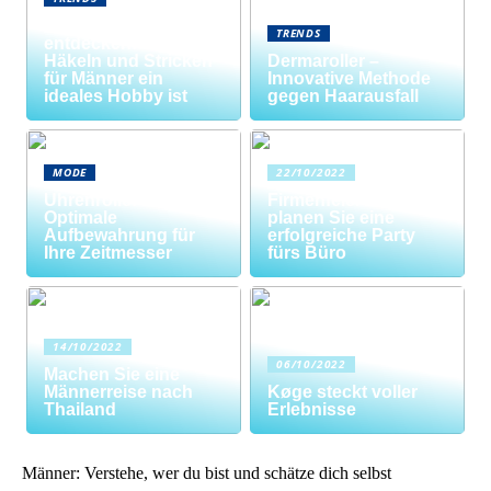
Neue Welten
TRENDS
entdecken: Warum
Häkeln und Stricken
Dermaroller –
für Männer ein
Innovative Methode
ideales Hobby ist
gegen Haarausfall
MODE
22/10/2022
Uhrenrolle: Die
Firmenfeier? So
Optimale
planen Sie eine
Aufbewahrung für
erfolgreiche Party
Ihre Zeitmesser
fürs Büro
14/10/2022
06/10/2022
Machen Sie eine
Männerreise nach
Køge steckt voller
Thailand
Erlebnisse
Männer: Verstehe, wer du bist und schätze dich selbst