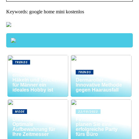
Keywords: google home mini kostenlos
TRENDS
Neue Welten
TRENDS
entdecken: Warum
Häkeln und Stricken
Dermaroller –
für Männer ein
Innovative Methode
ideales Hobby ist
gegen Haarausfall
MODE
22/10/2022
Uhrenrolle: Die
Firmenfeier? So
Optimale
planen Sie eine
Aufbewahrung für
erfolgreiche Party
Ihre Zeitmesser
fürs Büro