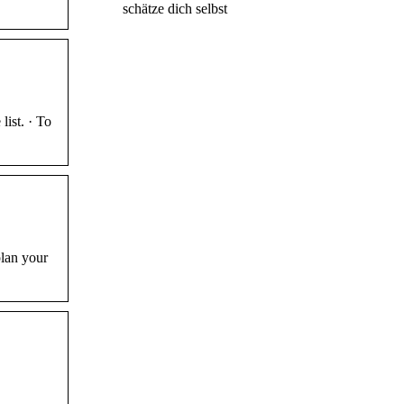
schätze dich selbst
ist. · To
plan your