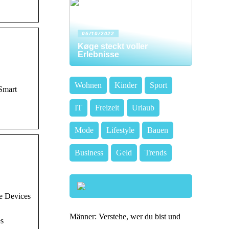
06/10/2022
Køge steckt voller
Erlebnisse
Wohnen
Kinder
Sport
Smart
IT
Freizeit
Urlaub
Mode
Lifestyle
Bauen
Business
Geld
Trends
e Devices
Männer: Verstehe, wer du bist und
es