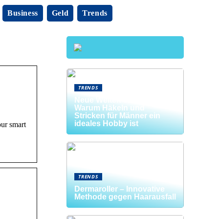
Business
Geld
Trends
TRENDS
Neue Welten entdecken:
Warum Häkeln und
Stricken für Männer ein
ideales Hobby ist
our smart
TRENDS
Dermaroller – Innovative
Methode gegen Haarausfall