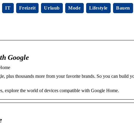
IT
Freizeit
Urlaub
Mode
Lifestyle
Bauen
ith Google
 Home
, plus thousands more from your favorite brands. So you can build y
ces, explore the world of devices compatible with Google Home.
e