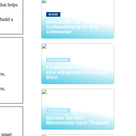
hat helps
MODE
build a
Uhrenrolle: Die Optimale
Aufbewahrung für Ihre
Zeitmesser
22/10/2022
Firmenfeier? So planen Sie
eine erfolgreiche Party fürs
en,
Büro
en,
14/10/2022
Machen Sie eine
Männerreise nach Thailand
 smart